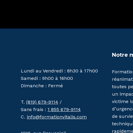
Notre 
Lundi au Vendredi : 8h30 à 17h00
Formation
Samedi : 9h00 à 16h00
réanimati
Dimanche : Fermé
toutes pe
un impact
victime l
T.
(819) 679-9114
/
d’urgenc
Sans frais :
1 855 679-9114
de survie
C.
info@formationvitalis.com
techniqu
rapideme