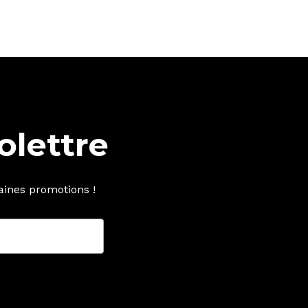
olettre
aines promotions !