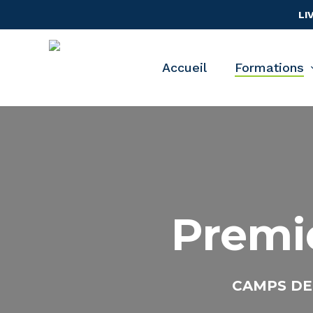
Skip
LI
to
main
content
Accueil
Formations
Premi
CAMPS DE