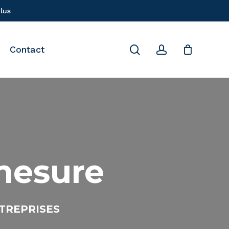
lus
Close
Cart
search
account
Contact
mesure
TREPRISES