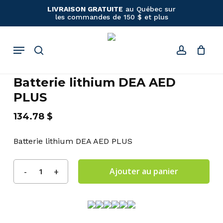
Panier
Close
Skip
LIVRAISON GRATUITE
au Québec sur
Cart
les commandes de 150 $ et plus
to
main
content
Menu
search
account
Batterie lithium DEA AED
PLUS
134.78
$
Batterie lithium DEA AED PLUS
Ajouter au panier