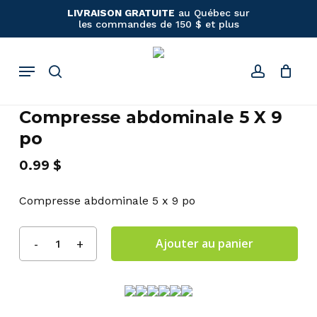
Panier
Close
Skip
LIVRAISON GRATUITE
au Québec sur
Cart
les commandes de 150 $ et plus
to
main
content
Menu
search
account
Compresse abdominale 5 X 9
po
0.99
$
Compresse abdominale 5 x 9 po
Ajouter au panier