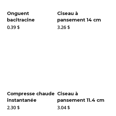
Onguent
Ciseau à
bacitracine
pansement 14 cm
0.39
$
3.26
$
Compresse chaude
Ciseau à
instantanée
pansement 11.4 cm
2.30
$
3.04
$