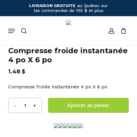
Panier
Close
Skip
LIVRAISON GRATUITE
au Québec sur
Cart
les commandes de 150 $ et plus
to
main
content
Menu
search
account
Compresse froide instantanée
4 po X 6 po
1.48
$
Compresse froide instantanée 4 po X 6 po
Ajouter au panier