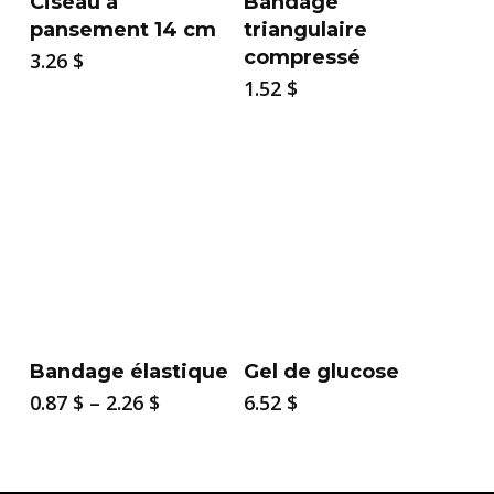
Ciseau à
Bandage
pansement 14 cm
triangulaire
compressé
3.26
$
1.52
$
Bandage élastique
Gel de glucose
Price
0.87
$
–
2.26
$
6.52
$
range:
0.87 $
through