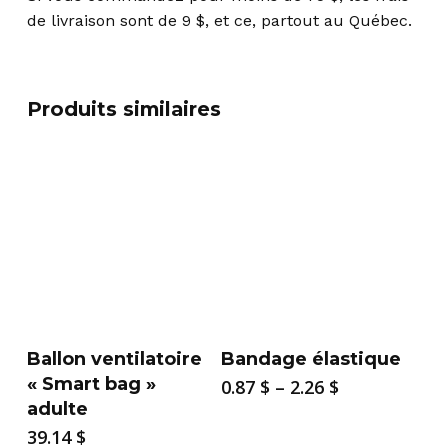
de livraison sont de 9 $, et ce, partout au Québec.
Produits similaires
Ballon ventilatoire
Bandage élastique
« Smart bag »
Price
0.87
$
–
2.26
$
range:
adulte
0.87 $
39.14
$