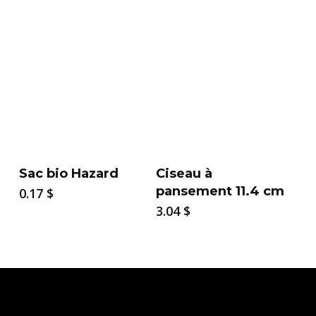
through
2.26 $
Sac bio Hazard
Ciseau à
pansement 11.4 cm
0.17
$
3.04
$