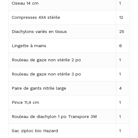
Ciseau 14 cm
1
Compresses 4X4 stérile
12
Diachylons variés en tissus
25
Lingette à mains
6
Rouleau de gaze non stérile 2 po
1
Rouleau de gaze non stérile 3 po
1
Paire de gants nitrile large
4
Pince 11,4 cm
1
Rouleau de diachylon 1 po Transpore 3M
1
Sac ziploc bio Hazard
1