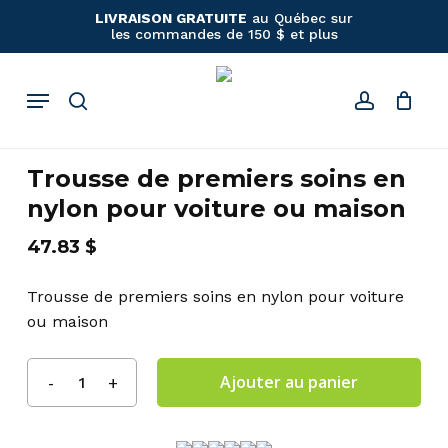
Panier
Close
Skip
LIVRAISON GRATUITE
au Québec sur
Cart
les commandes de 150 $ et plus
to
main
content
Menu
search
account
Trousse de premiers soins en
nylon pour voiture ou maison
47.83
$
Trousse de premiers soins en nylon pour voiture
ou maison
Ajouter au panier