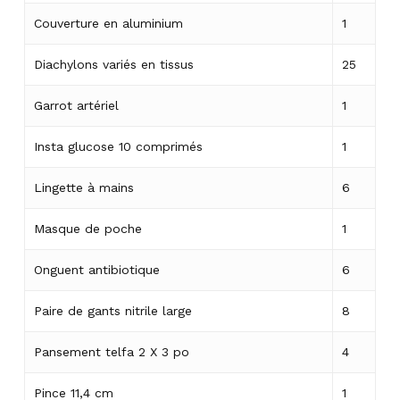
Couverture en aluminium
1
Diachylons variés en tissus
25
Garrot artériel
1
Insta glucose 10 comprimés
1
Lingette à mains
6
Masque de poche
1
Onguent antibiotique
6
Paire de gants nitrile large
8
Pansement telfa 2 X 3 po
4
Pince 11,4 cm
1