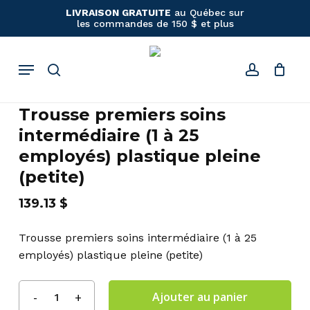
Panier
Close
Skip
LIVRAISON GRATUITE
au Québec sur
Cart
les commandes de 150 $ et plus
to
main
content
Menu
search
account
Trousse premiers soins
intermédiaire (1 à 25
employés) plastique pleine
(petite)
139.13
$
Trousse premiers soins intermédiaire (1 à 25
employés) plastique pleine (petite)
Ajouter au panier