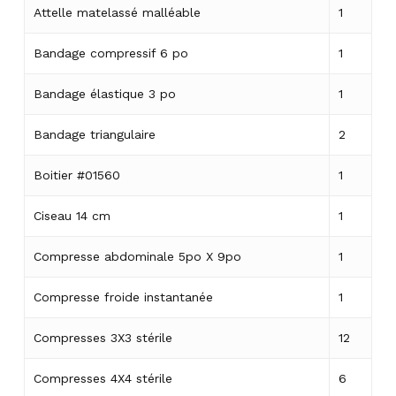
Attelle matelassé malléable
1
Bandage compressif 6 po
1
Bandage élastique 3 po
1
Bandage triangulaire
2
Boitier #01560
1
Ciseau 14 cm
1
Compresse abdominale 5po X 9po
1
Compresse froide instantanée
1
Compresses 3X3 stérile
12
Compresses 4X4 stérile
6